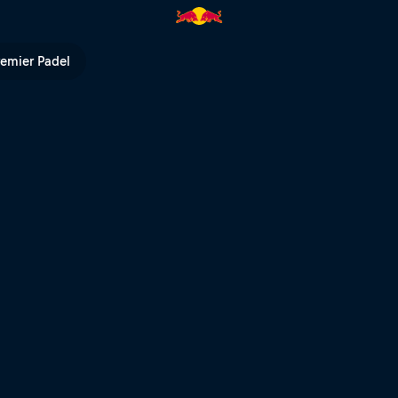
ší traily v Dolomitech? | Red B
remier Padel