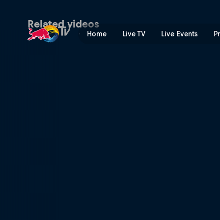
VIDEO: Jsou tohle nejpěkněj
Related videos
Home
Live TV
Live Events
P