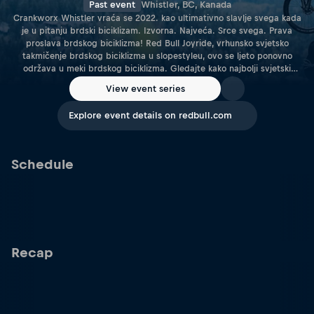
Past event
Whistler, BC, Kanada
Crankworx Whistler vraća se 2022. kao ultimativno slavlje svega kada
je u pitanju brdski biciklizam. Izvorna. Najveća. Srce svega. Prava
proslava brdskog biciklizma! Red Bull Joyride, vrhunsko svjetsko
takmičenje brdskog biciklizma u slopestyleu, ovo se ljeto ponovno
održava u meki brdskog biciklizma. Gledajte kako najbolji svjetski
slopestyle vozači jure na događaj povodom 10. godišnjice.
View event series
Explore event details on redbull.com
Schedule
Recap