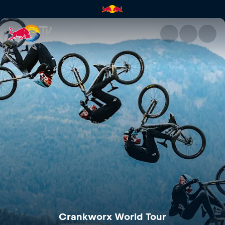
Pogledaj reprizu: Crankworx W
Crankworx World Tour