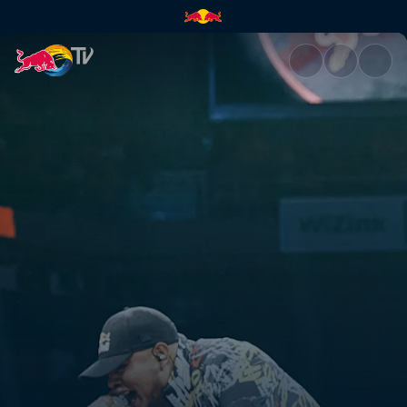
Trueno vs Aczino – cuartos | 